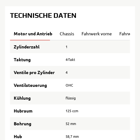
TECHNISCHE DATEN
Motor und Antrieb
Chassis
Fahrwerk vorne
Fahrwerk 
Zylinderzahl
1
Taktung
4-Takt
Ventile pro Zylinder
4
Ventilsteuerung
OHC
Kühlung
flüssig
Hubraum
125 ccm
Bohrung
52 mm
Hub
58,7 mm